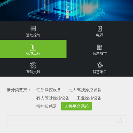
运动控制
电源
机电工程
智慧城市
智能交通
智慧港口
按分类查找：
任务操控设备
无人驾驶操控设备
有人驾驶操控设备
工业操控设备
操控传感器
人机平台系统