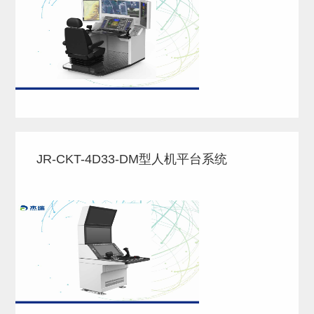
JR-CKT-4D33-DM型人机平台系统