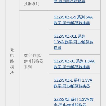
算-直流电压转换器
换器系列
SZZ/SXZ-L-5 系列 5VA
数字-同步/解算转换器
SZZ/SXZ-01L 系列
1.3VA 数字-同步/解算转
换器
微
电
数字-同步/
路
解算转换器
SZZ/SXZ-01 系列 1.3VA
模
系列
数字-同步/解算转换器
块
SZZ/SXZ-L 系列 1.3VA
数字-同步/解算转换器
SZZ/SXZ 系列 1.3VA 数
字-同步/解算转换器