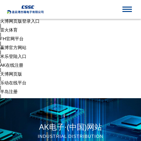
火博网页版登录入口
|
雷火体育
|
FH官网平台
|
赢博官方网站
|
米乐登陆入口
|
AK在线注册
|
天博网页版
|
乐动在线平台
|
半岛注册
|
AK电子·(中国)网站
INDUSTRIAL DISTRIBUTION