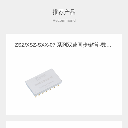
推荐产品
Recommend
ZSZ/XSZ-SXX-07 系列双速同步/解算-数字转换器