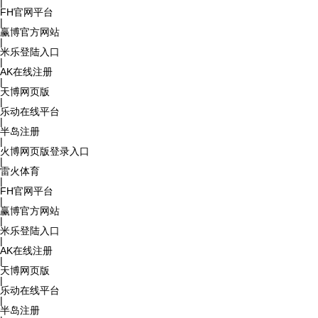
|
FH官网平台
|
赢博官方网站
|
米乐登陆入口
|
AK在线注册
|
天博网页版
|
乐动在线平台
|
半岛注册
|
火博网页版登录入口
|
雷火体育
|
FH官网平台
|
赢博官方网站
|
米乐登陆入口
|
AK在线注册
|
天博网页版
|
乐动在线平台
|
半岛注册