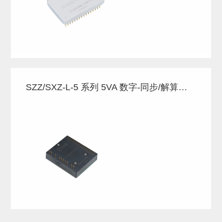
SZZ/SXZ-L-5 系列 5VA 数字-同步/解算转换器