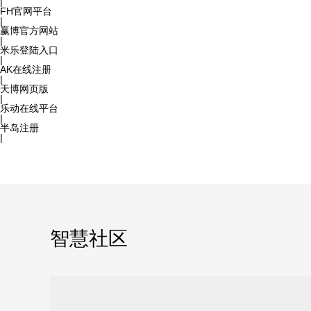
|
FH官网平台
|
赢博官方网站
|
米乐登陆入口
|
AK在线注册
|
天博网页版
|
乐动在线平台
|
半岛注册
|
智慧社区