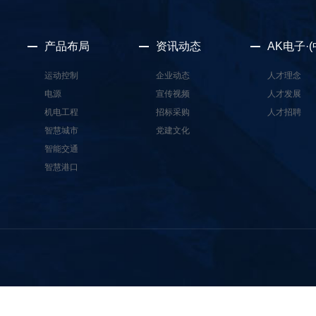
产品布局
资讯动态
AK电子·
运动控制
企业动态
人才理念
电源
宣传视频
人才发展
机电工程
招标采购
人才招聘
智慧城市
党建文化
智能交通
智慧港口