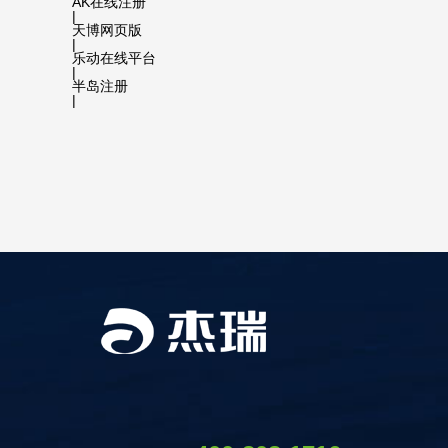
AK在线注册
|
天博网页版
|
乐动在线平台
|
半岛注册
|