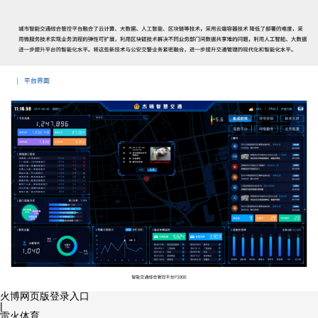
火博网页版登录入口
|
雷火体育