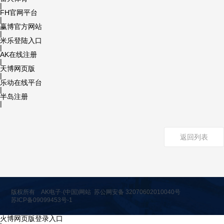
|
FH官网平台
|
赢博官方网站
|
米乐登陆入口
|
AK在线注册
|
天博网页版
|
乐动在线平台
|
半岛注册
|
返回列表
版权所有 AK电子·(中国)网站 苏公网安备 32070602010040号
苏ICP备09099453号-1
火博网页版登录入口