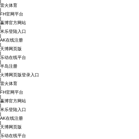
|
雷火体育
|
FH官网平台
|
赢博官方网站
|
米乐登陆入口
|
AK在线注册
|
天博网页版
|
乐动在线平台
|
半岛注册
|
火博网页版登录入口
|
雷火体育
|
FH官网平台
|
赢博官方网站
|
米乐登陆入口
|
AK在线注册
|
天博网页版
|
乐动在线平台